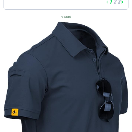
‹
›
1
2
3
Publicité