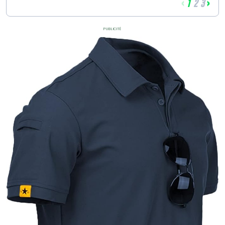
‹
›
1
2
3
Publicité