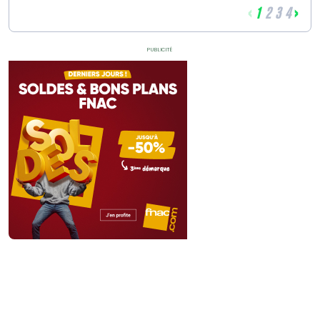
‹
›
1
2
3
4
Publicité