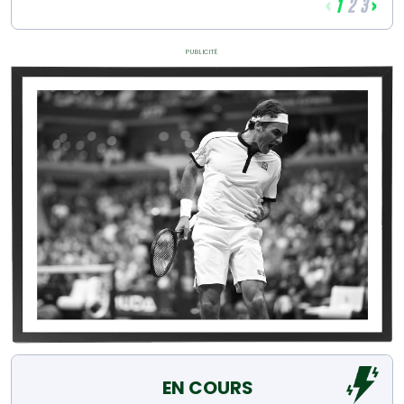
‹
›
1
2
3
Publicité
EN COURS