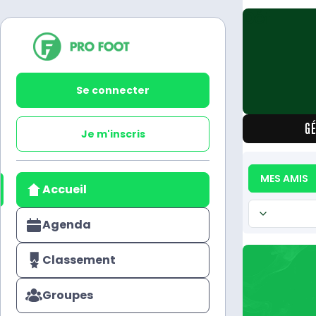
Défi
Se connecter
GÉ
Je m'inscris
MES AMIS
Accueil
Agenda
Classement
Groupes