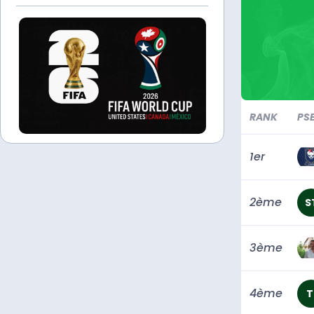
RANK
PS
1er
2ème
S
3ème
4ème
T