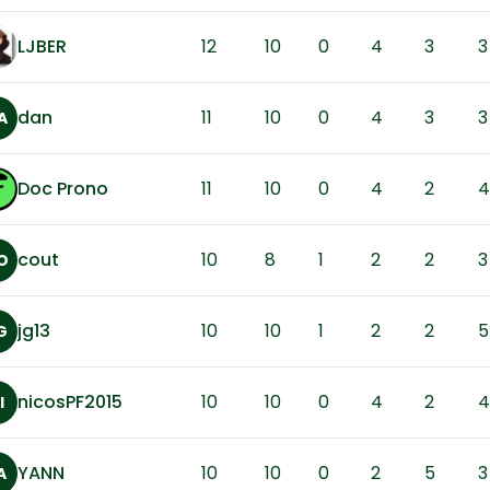
LJBER
12
10
0
4
3
3
dan
11
10
0
4
3
3
A
Doc Prono
11
10
0
4
2
4
cout
10
8
1
2
2
3
O
jg13
10
10
1
2
2
5
G
nicosPF2015
10
10
0
4
2
4
I
YANN
10
10
0
2
5
3
A