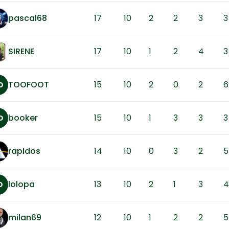
pascal68
17
10
2
2
3
3
SIRENE
17
10
1
2
4
3
TOOFOOT
15
10
2
0
2
6
O
booker
15
10
1
3
3
3
O
rapidos
14
10
0
3
2
5
lolopa
13
10
2
1
3
4
O
milan69
12
10
1
2
2
5