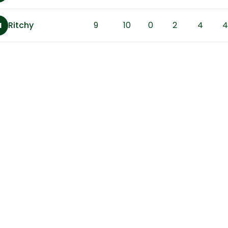
Ritchy
9
10
0
2
4
4
I