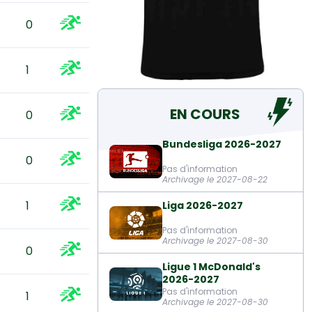
0
1
EN COURS
0
Bundesliga 2026-2027
0
Pas d'information
Archivage le 2027-08-22
1
Liga 2026-2027
Pas d'information
Archivage le 2027-08-30
0
Ligue 1 McDonald's
2026-2027
Pas d'information
1
Archivage le 2027-08-30