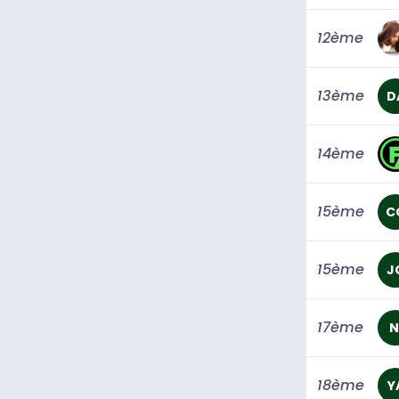
12ème
13ème
D
14ème
15ème
C
15ème
J
17ème
N
18ème
Y