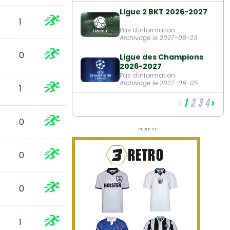
Ligue 2 BKT 2026-2027
1
Pas d'information
Archivage le 2027-08-23
0
Ligue des Champions
2026-2027
Pas d'information
Archivage le 2027-09-05
1
‹
›
1
2
3
4
0
Publicité
0
0
1