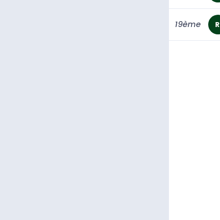
19ème
R