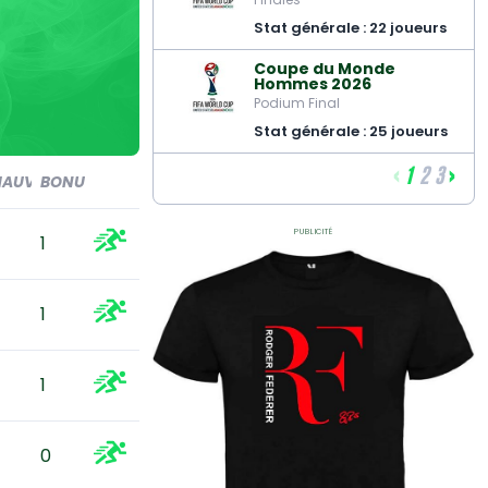
Stat générale : 22 joueurs
Coupe du Monde
Hommes 2026
Podium Final
Stat générale : 25 joueurs
‹
›
1
2
3
AUV
BONUS
Publicité
1
1
1
0