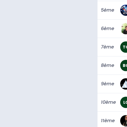
5ème
6ème
7ème
T
8ème
B
9ème
10ème
L
11ème