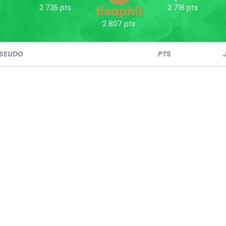
2 735 pts
2 718 pts
tisaphil
2 807 pts
SEUDO
PTS