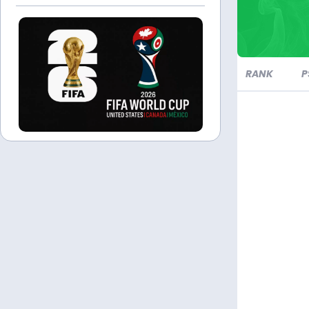
RANK
P