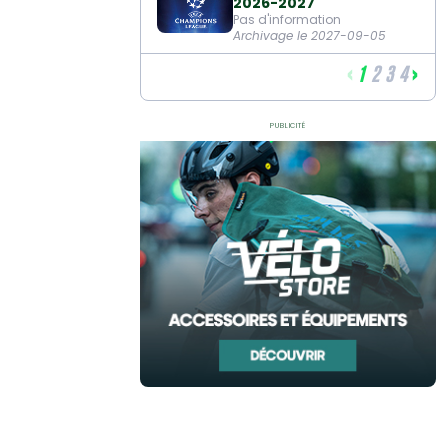
2026-2027
Pas d'information
Archivage le 2027-09-05
‹
›
1
2
3
4
Publicité