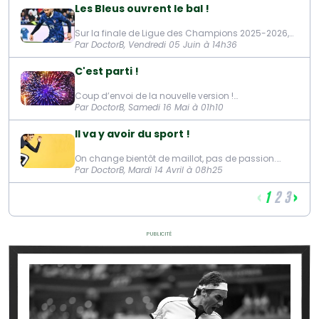
à 3 441. Dix-neuf points entre le premier et le...
Les Bleus ouvrent le bal !
Sur la finale de Ligue des Champions 2025-2026,
Jean38Ace a fait le boulot avec 7 points. Derrière lui,
Par DoctorB, Vendredi 05 Juin à 14h36
popaul et alain29 terminent à 6 points, soit
seulement 1 point d’écart avec le vainqueur. Le
C'est parti !
pod...
Coup d’envoi de la nouvelle version !
Changement d'entraineur pour la fin de saison
Par DoctorB, Samedi 16 Mai à 01h10
mais la passion reste la même.
Un déclic pour éviter la rélégation ou pour
Il va y avoir du sport !
remporter le titre, à vous de voir, chaqu...
On change bientôt de maillot, pas de passion.
Ici, pas besoin d'avoir un diplôme d'entraîneur, un
Par DoctorB, Mardi 14 Avril à 08h25
tableau tactique dans le salon ou une écharpe
porte-bonheur lavée une fois par saison.
‹
›
1
2
3
Pour les rois...
Publicité