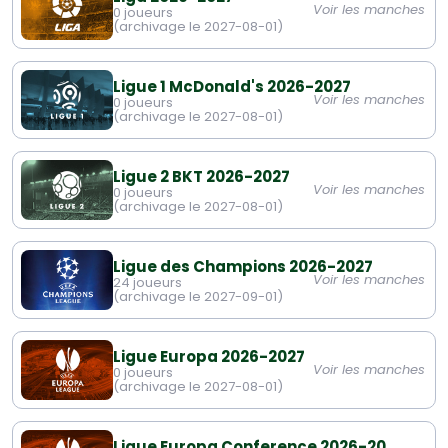
Voir les manches
0 joueurs
(archivage le 2027-08-01)
Ligue 1 McDonald's 2026-2027
Voir les manches
0 joueurs
(archivage le 2027-08-01)
Ligue 2 BKT 2026-2027
Voir les manches
0 joueurs
(archivage le 2027-08-01)
Ligue des Champions 2026-2027
Voir les manches
24 joueurs
(archivage le 2027-09-01)
Ligue Europa 2026-2027
Voir les manches
0 joueurs
(archivage le 2027-08-01)
Ligue Europa Conference 2026-2027