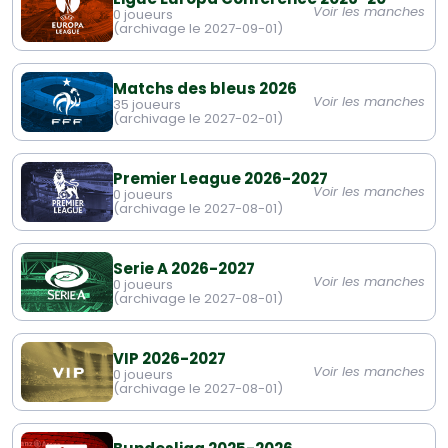
Voir les manches
0 joueurs
(archivage le 2027-09-01)
Matchs des bleus 2026
Voir les manches
35 joueurs
(archivage le 2027-02-01)
Premier League 2026-2027
Voir les manches
0 joueurs
(archivage le 2027-08-01)
Serie A 2026-2027
Voir les manches
0 joueurs
(archivage le 2027-08-01)
VIP 2026-2027
Voir les manches
0 joueurs
(archivage le 2027-08-01)