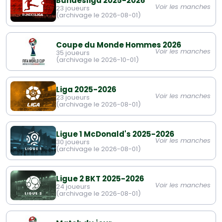
Bundesliga 2025-2026
Voir les manches
23 joueurs
(archivage le 2026-08-01)
Coupe du Monde Hommes 2026
Voir les manches
35 joueurs
(archivage le 2026-10-01)
Liga 2025-2026
Voir les manches
23 joueurs
(archivage le 2026-08-01)
Ligue 1 McDonald's 2025-2026
Voir les manches
30 joueurs
(archivage le 2026-08-01)
Ligue 2 BKT 2025-2026
Voir les manches
24 joueurs
(archivage le 2026-08-01)