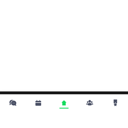
COMMENT JOUER ?