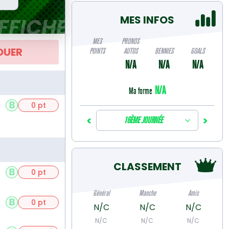
MES INFOS
FFICHE
MES
PRONOS
OUER
POINTS
AUTOS
BENNIES
GOALS
N/A
N/A
N/A
N/A
Ma forme
0 pt
<
>
16ÈME JOURNÉE
CLASSEMENT
0 pt
Général
Manche
Amis
0 pt
N/C
N/C
N/C
N/C
N/C
N/C