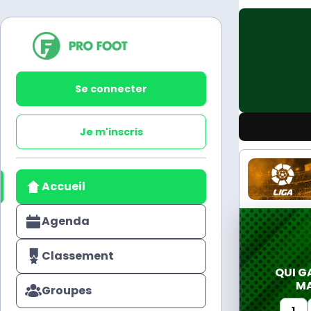
Se connecter
Je m'inscris
Accueil
Agenda
Classement
QUI G
MA
Groupes