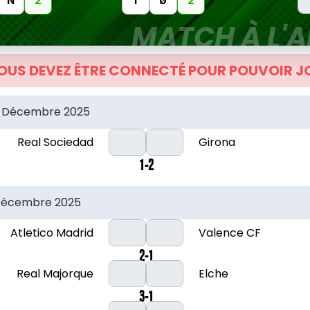
N
2
1
ø
2
MATCH À L'A
OUS DEVEZ ÊTRE CONNECTÉ POUR POUVOIR J
2 Décembre 2025
Real Sociedad
Girona
1-2
Décembre 2025
Atletico Madrid
Valence CF
2-1
Real Majorque
Elche
3-1