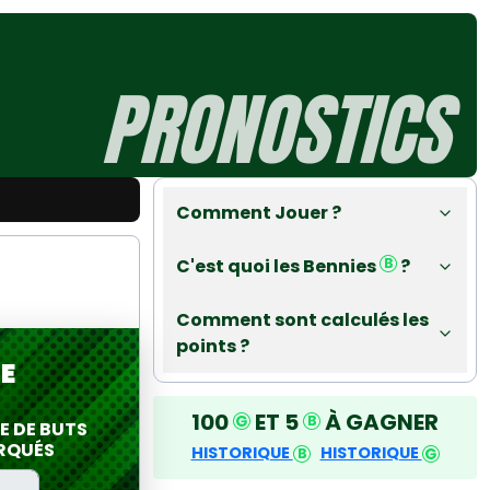
PRONOSTICS
Comment Jouer ?
C'est quoi les Bennies
?
Comment sont calculés les
points ?
E
100
ET 5
À GAGNER
 DE BUTS
RQUÉS
HISTORIQUE
HISTORIQUE