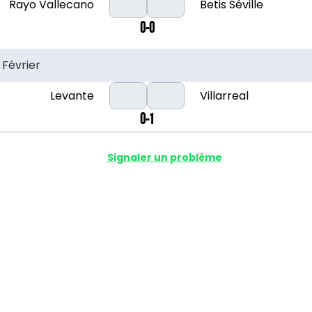
Rayo Vallecano
Betis Séville
0-0
 Février
Levante
Villarreal
0-1
Signaler un problème