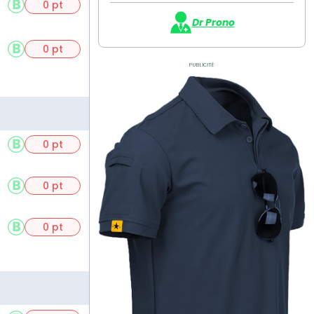
0 pt
Dr Prono
0 pt
Publicité
0 pt
0 pt
0 pt