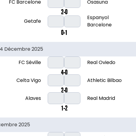
FC Barcelone
Osasuna
2-0
Espanyol
Getafe
Barcelone
0-1
14 Décembre 2025
FC Séville
Real Oviedo
4-0
Celta Vigo
Athletic Bilbao
2-0
Alaves
Real Madrid
1-2
écembre 2025