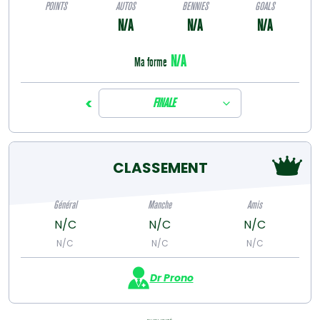
POINTS
AUTOS
BENNIES
GOALS
N/A
N/A
N/A
N/A
Ma forme
<
FINALE
CLASSEMENT
Général
Manche
Amis
N/C
N/C
N/C
N/C
N/C
N/C
Dr Prono