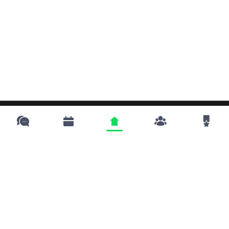
COMMENT JOUER ?
NOUS CONTACTER
WWW.PRO-FOOT.FR
WWW.BATTLE-ON-SPORTS.FR
UN SITE POUR VOTRE CLUB ?