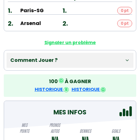
1.
1.
Paris-SG
0 pt
2.
2.
Arsenal
0 pt
Signaler un problème
Comment Jouer ?
100
À GAGNER
HISTORIQUE
HISTORIQUE
MES INFOS
MES
PRONOS
POINTS
AUTOS
BENNIES
GOALS
N/A
N/A
N/A