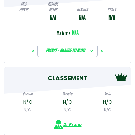
MES
PRONOS
POINTS
AUTOS
BENNIES
GOALS
N/A
N/A
N/A
N/A
Ma forme
<
>
FRANCE - IRLANDE DU NORD
CLASSEMENT
Général
Manche
Amis
N/C
N/C
N/C
N/C
N/C
N/C
Dr Prono