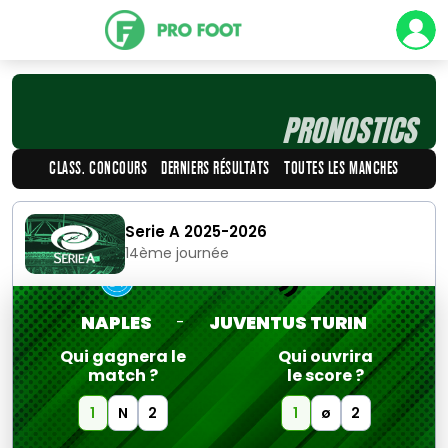
PRONOSTICS
CLASS. CONCOURS
DERNIERS RÉSULTATS
TOUTES LES MANCHES
Serie A 2025-2026
14ème journée
NAPLES
JUVENTUS TURIN
-
Qui gagnera le
Qui ouvrira
match ?
le score ?
1
N
2
1
ø
2