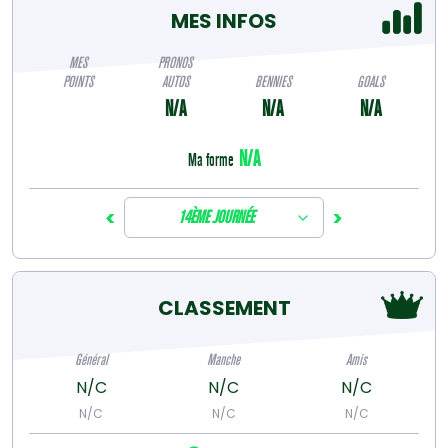
MES INFOS
MES
PRONOS
POINTS
AUTOS
BENNIES
GOALS
N/A
N/A
N/A
N/A
Ma forme
<
>
14ÈME JOURNÉE
CLASSEMENT
Général
Manche
Amis
N/C
N/C
N/C
N/C
N/C
N/C