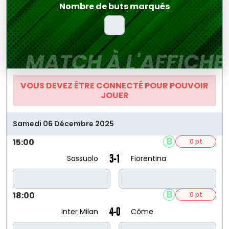
Nombre de buts marqués
MATCH À L'AFFICHE
VOUS DEVEZ ÊTRE CONNECTÉ POUR POUVOIR
JOUER
Samedi 06 Décembre 2025
15:00
0 pt
3-1
Sassuolo
Fiorentina
18:00
0 pt
4-0
Inter Milan
Côme