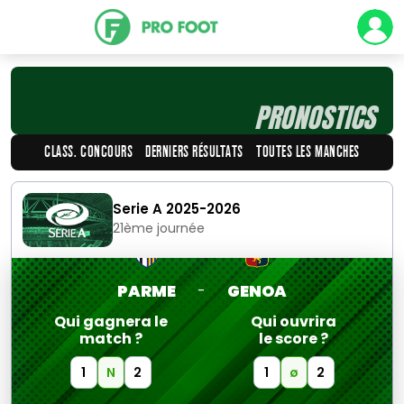
PRONOSTICS
CLASS. CONCOURS
DERNIERS RÉSULTATS
TOUTES LES MANCHES
Serie A 2025-2026
21ème journée
PARME
GENOA
-
Qui gagnera le
Qui ouvrira
match ?
le score ?
1
N
2
1
ø
2