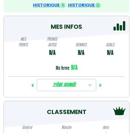
HISTORIQUE
HISTORIQUE
MES INFOS
MES
PRONOS
POINTS
AUTOS
BENNIES
GOALS
N/A
N/A
N/A
N/A
Ma forme
<
>
21ÈME JOURNÉE
CLASSEMENT
Général
Manche
Amis