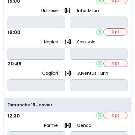
15:00
0 pt
0-1
Udinese
Inter Milan
18:00
0 pt
1-0
Naples
Sassuolo
20:45
0 pt
1-0
Cagliari
Juventus Turin
Dimanche 18 Janvier
12:30
0 pt
0-0
Parme
Genoa