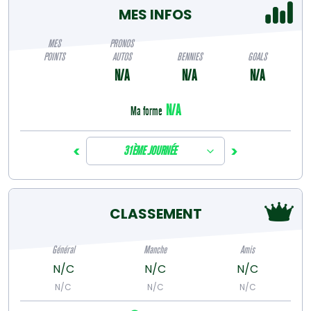
MES INFOS
MES
PRONOS
POINTS
AUTOS
BENNIES
GOALS
N/A
N/A
N/A
N/A
Ma forme
<
>
31ÈME JOURNÉE
CLASSEMENT
Général
Manche
Amis
N/C
N/C
N/C
N/C
N/C
N/C