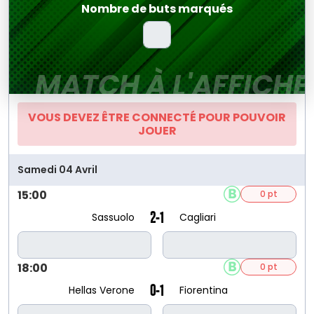
Nombre de buts marqués
MATCH À L'AFFICHE
VOUS DEVEZ ÊTRE CONNECTÉ POUR POUVOIR
JOUER
Samedi 04 Avril
15:00
0 pt
2-1
Sassuolo
Cagliari
18:00
0 pt
0-1
Hellas Verone
Fiorentina