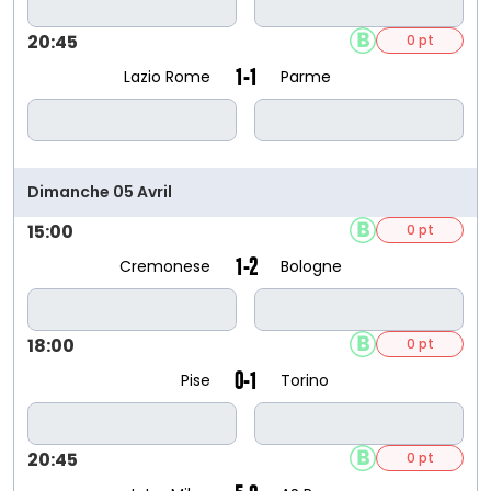
20:45
0 pt
1-1
Lazio Rome
Parme
Dimanche 05 Avril
15:00
0 pt
1-2
Cremonese
Bologne
18:00
0 pt
0-1
Pise
Torino
20:45
0 pt