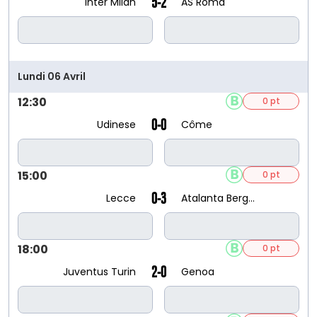
5-2
Inter Milan
AS Roma
Lundi 06 Avril
12:30
0 pt
0-0
Udinese
Côme
15:00
0 pt
0-3
Lecce
Atalanta Bergame
18:00
0 pt
2-0
Juventus Turin
Genoa