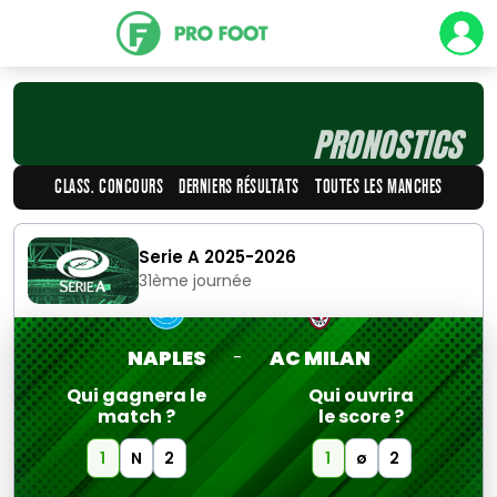
PRONOSTICS
CLASS. CONCOURS
DERNIERS RÉSULTATS
TOUTES LES MANCHES
Serie A 2025-2026
31ème journée
NAPLES
AC MILAN
-
Qui gagnera le
Qui ouvrira
match ?
le score ?
1
N
2
1
ø
2