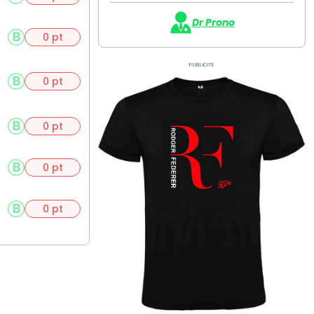
Dr Prono
0 pt
Publicité
0 pt
0 pt
0 pt
0 pt