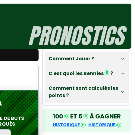
PRONOSTICS
Comment Jouer ?
C'est quoi les Bennies
?
Comment sont calculés les
points ?
A
100
ET 5
À GAGNER
 DE BUTS
RQUÉS
HISTORIQUE
HISTORIQUE