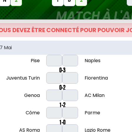
N
2
1
ø
2
MATCH À L'A
OUS DEVEZ ÊTRE CONNECTÉ POUR POUVOIR J
7 Mai
Pise
Naples
0-3
Juventus Turin
Fiorentina
0-2
Genoa
AC Milan
1-2
Côme
Parme
1-0
AS Roma
Lazio Rome