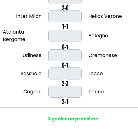
2-0
Inter Milan
Hellas Verone
1-1
Atalanta
Bologne
Bergame
0-1
Udinese
Cremonese
0-1
Sassuolo
Lecce
2-3
Cagliari
Torino
2-1
Signaler un problème