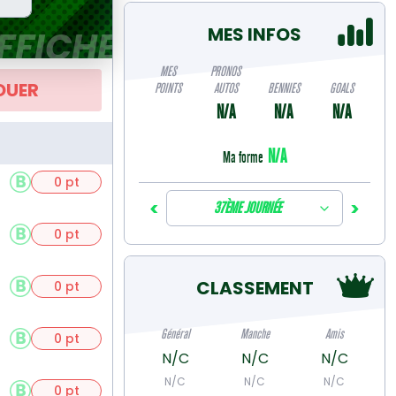
MES INFOS
FFICHE
MES
PRONOS
OUER
POINTS
AUTOS
BENNIES
GOALS
N/A
N/A
N/A
N/A
Ma forme
0 pt
<
>
37ÈME JOURNÉE
0 pt
CLASSEMENT
0 pt
Général
Manche
Amis
0 pt
N/C
N/C
N/C
N/C
N/C
N/C
0 pt