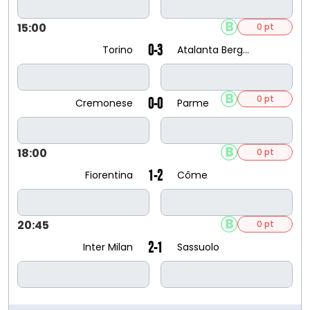
15:00
0 pt
0-3
Torino
Atalanta Bergame
0 pt
0-0
Cremonese
Parme
18:00
0 pt
1-2
Fiorentina
Côme
20:45
0 pt
2-1
Inter Milan
Sassuolo