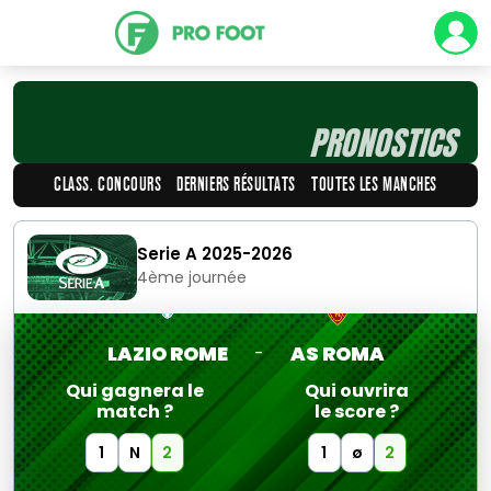
PRONOSTICS
CLASS. CONCOURS
DERNIERS RÉSULTATS
TOUTES LES MANCHES
Serie A 2025-2026
4ème journée
LAZIO ROME
AS ROMA
-
Qui gagnera le
Qui ouvrira
match ?
le score ?
1
N
2
1
ø
2