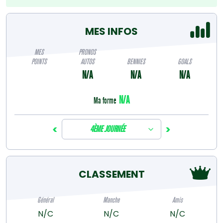
MES INFOS
MES
PRONOS
POINTS
AUTOS
BENNIES
GOALS
N/A
N/A
N/A
N/A
Ma forme
<
>
4ÈME JOURNÉE
CLASSEMENT
Général
Manche
Amis
N/C
N/C
N/C