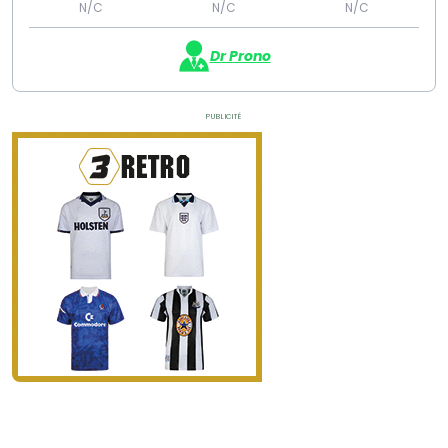
N/C
N/C
N/C
Dr Prono
Publicité